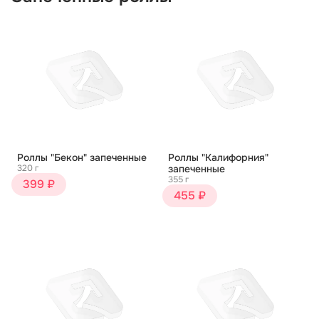
Роллы "Бекон" запеченные
Роллы "Калифорния"
320 г
запеченные
355 г
399 ₽
455 ₽