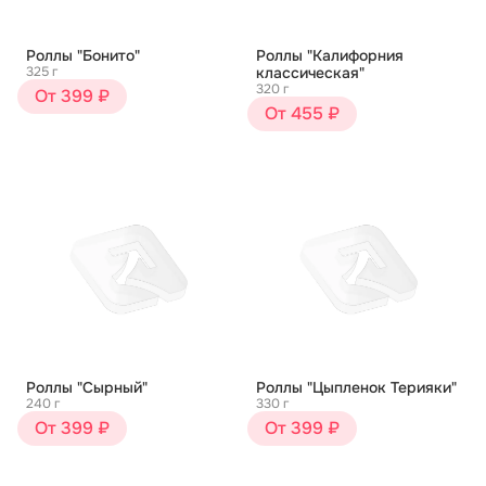
Роллы "Бонито"
Роллы "Калифорния
325 г
классическая"
320 г
От 399 ₽
От 455 ₽
Роллы "Сырный"
Роллы "Цыпленок Терияки"
240 г
330 г
От 399 ₽
От 399 ₽