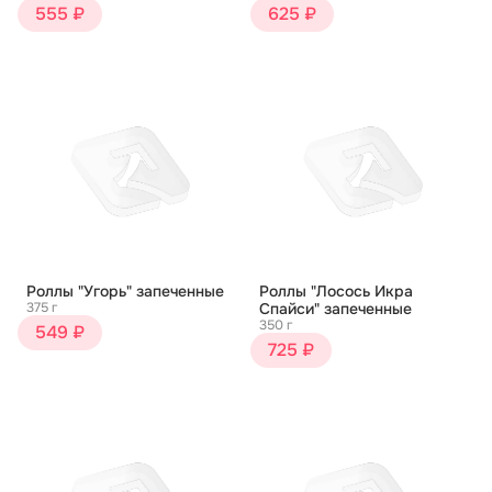
555 ₽
625 ₽
Роллы "Угорь" запеченные
Роллы "Лосось Икра
375 г
Спайси" запеченные
350 г
549 ₽
725 ₽