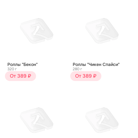
Роллы "Бекон"
Роллы "Чикен Спайси"
320 г
280 г
От 389 ₽
От 389 ₽