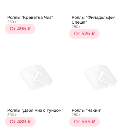
Роллы "Креветка Чиз"
Роллы "Филадельфия
260 г
Спешл"
280 г
От 495 ₽
От 525 ₽
Роллы "Дабл Чиз с тунцом"
Роллы "Чакки"
300 г
280 г
От 489 ₽
От 555 ₽