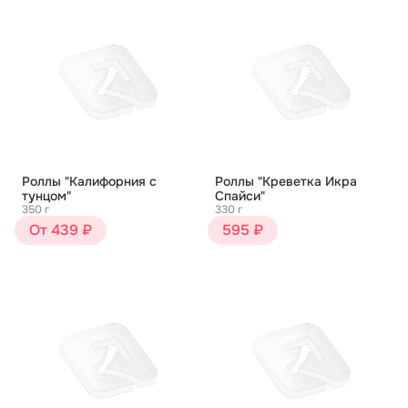
Роллы "Калифорния с
Роллы "Креветка Икра
тунцом"
Спайси"
350 г
330 г
От 439 ₽
595 ₽