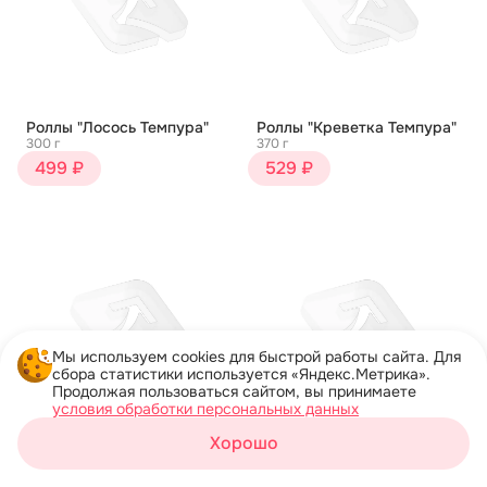
Роллы "Лосось Темпура"
Роллы "Креветка Темпура"
300 г
370 г
499 ₽
529 ₽
Мы используем cookies для быстрой работы сайта. Для
сбора статистики используется «Яндекс.Метрика».
Продолжая пользоваться сайтом, вы принимаете
условия обработки персональных данных
Хорошо
Роллы "Креветка и Краб"
Роллы "Угорь Темпура"
Корзина
Темпура
300 г
Каталог
Акции
Профиль
380 г
549 ₽